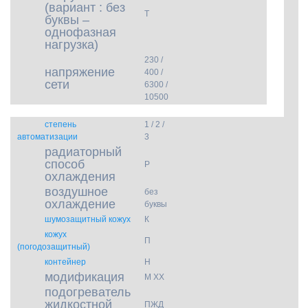
(вариант : без
Т
буквы –
однофазная
нагрузка)
230 /
напряжение
400 /
сети
6300 /
10500
степень
1 / 2 /
автоматизации
3
радиаторный
способ
Р
охлаждения
воздушное
без
охлаждение
буквы
шумозащитный кожух
К
кожух
П
(погодозащитный)
контейнер
Н
модификация
М ХХ
подогреватель
жидкостной
ПЖД