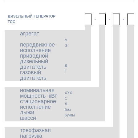
ДИЗЕЛЬНЫЙ ГЕНЕРАТОР
-
-
-
ТСС
агрегат
А
передвижное
Э
исполнение
приводной
дизельный
Д
двигатель
Г
газовый
двигатель
номинальная
ХХХ
мощность кВт
С
стационарное
Л
исполнение
без
лыжи
буквы
шасси
трехфазная
нагрузка