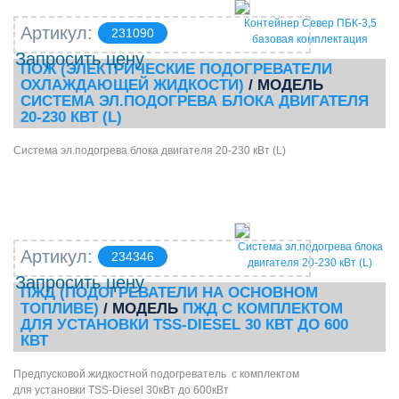
Контейнер Север ПБК-3,5
Артикул:
231090
базовая комплектация
Запросить цену
ПОЖ (ЭЛЕКТРИЧЕСКИЕ ПОДОГРЕВАТЕЛИ
ОХЛАЖДАЮЩЕЙ ЖИДКОСТИ)
/ МОДЕЛЬ
СИСТЕМА ЭЛ.ПОДОГРЕВА БЛОКА ДВИГАТЕЛЯ
20-230 КВТ (L)
Система эл.подогрева блока двигателя 20-230 кВт (L)
Система эл.подогрева блока
Артикул:
234346
двигателя 20-230 кВт (L)
Запросить цену
ПЖД (ПОДОГРЕВАТЕЛИ НА ОСНОВНОМ
ТОПЛИВЕ)
/ МОДЕЛЬ
ПЖД С КОМПЛЕКТОМ
ДЛЯ УСТАНОВКИ TSS-DIESEL 30 КВТ ДО 600
КВТ
Предпусковой жидкостной подогреватель с комплектом
для установки TSS-Diesel 30кВт до 600кВт