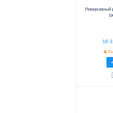
Реверсивный р
S
18 3
Пол