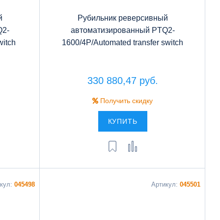
й
Рубильник реверсивный
Q2-
автоматизированный PTQ2-
witch
1600/4P/Automated transfer switch
330 880,47 руб.
Получить скидку
КУПИТЬ
икул:
045498
Артикул:
045501