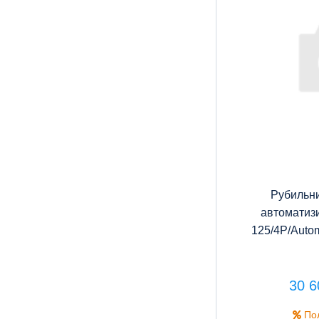
Рубильн
автоматиз
125/4P/Autom
30 6
Пол