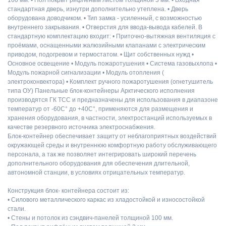
стандартная дверь, изнутри дополнительно утеплена. • Дверь
оборудована доводчиком. • Тип замка - усиленный, с возможностью
внутреннего закрывания. • Отверстия для ввода-вывода кабелей. В
стандартную комплектацию входит: • Приточно-вытяжная вентиляция с
проёмами, оснащенными жалюзийными клапанами с электрическим
приводом, подогревом и термостатом. • Щит собственных нужд •
Основное освещение • Модуль пожаротушения • Система газовыхлопа •
Модуль пожарной сигнализации • Модуль отопления (
электроконвектора) • Комплект ручного пожаротушения (огнетушитель
типа ОУ) Панельные блок-контейнеры Арктического исполнения
производятся ГК ТСС и предназначены для использования в диапазоне
температур от -60С° до +40С°, применяются для размещения и
хранения оборудования, в частности, электростанций используемых в
качестве резервного источника электроснабжения.
Блок-контейнер обеспечивает защиту от неблагоприятных воздействий
окружающей среды и внутреннюю комфортную работу обслуживающего
персонала, а так же позволяет интегрировать широкий перечень
дополнительного оборудования для обеспечения длительной,
автономной станции, в условиях отрицательных температур.
Конструкция блок- контейнера состоит из:
• Силового металлического каркас из хладостойкой и износостойкой
стали.
• Стены и потолок из сэндвич-панелей толщиной 100 мм.