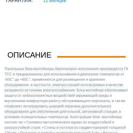
ГАРАНТИЯ:
12 месяцев
ОПИСАНИЕ
Панельные блок-контейнеры Арктического исполнения производятся ГК
ТСС и предназначены для использования в диапазоне температур от
-60С° до +40С°, применяются для размещения и хранения
оборудования, в частности, электростанций используемых в качестве
резервного источника электроснабжения. Блок-контейнер обеспечивает
защиту от неблагоприятных воздействий окружающей среды и
внутреннюю комфортную работу обслуживающего персонала, а так же
позволяет интегрировать широкий перечень дополнительного
оборудования для обеспечения длительной, автономной станции, в
условиях отрицательных температур. Конструкция блок- контейнера
состоит из: • Силового металлического каркас из хладостойкой и
износостойкой стали. • Стены и потолок из сэндвич-панелей толщиной
100 мм. • Пол покрыт рифлёным листом толщиной 3 мм. • Входная