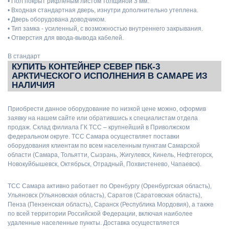
• Пол покрыт рифлёным листом толщиной 3 мм.
• Входная стандартная дверь, изнутри дополнительно утеплена.
• Дверь оборудована доводчиком.
• Тип замка - усиленный, с возможностью внутреннего закрывания.
• Отверстия для ввода-вывода кабелей.
В стандарт
КУПИТЬ КОНТЕЙНЕР СЕВЕР ПБК-3
АРКТИЧЕСКОГО ИСПОЛНЕНИЯ В САМАРЕ ИЗ
НАЛИЧИЯ
Приобрести данное оборудование по низкой цене можно, оформив
заявку на нашем сайте или обратившись к специалистам отдела
продаж. Склад филиала ГК ТСС – крупнейший в Приволжском
федеральном округе. ТСС Самара осуществляет поставки
оборудования клиентам по всем населенным пунктам Самарской
области (Самара, Тольятти, Сызрань, Жигулевск, Кинель, Нефтегорск,
Новокуйбышевск, Октябрьск, Отрадный, Похвистенево, Чапаевск).
ТСС Самара активно работает по Оренбургу (Оренбургская область),
Ульяновск (Ульяновская область), Саратов (Саратовская область),
Пенза (Пензенская область), Саранск (Республика Мордовия), а также
по всей территории Российской Федерации, включая наиболее
удаленные населенные пункты. Доставка осуществляется