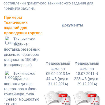
составлении грамотного Технического задания для
предмета закупки.
Примеры
Технических
Документы
заданий для
проведения торгов:
Техническое
задание:
поставка резервных
дизель-генераторов
мощностью 150 кВт
Федеральный
Федеральный
(стационарные).
закон от
закон от
Техническое
05.04.2013 №
18.07.2011 N
задание:
44-ФЗ (ред от
223-ФЗ (ред от
поставки дизель-
31.12.2014)
29.12.2014)
генератора в блок-
контейнере, типа
"Север" мощностью
100 кВт.