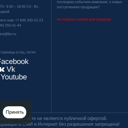
последних событиях компании, о новых
 Пт: 9.00 – 18.00 Сб - Вс:
поступлениях продукции?
одной
Не найдено рубрик для подписки.
ните нам:
+7 846 300-22-23
00) 250-41-44
ara@tss.ru
траницы в соц. сетях:
acebook
Vk
Youtube
Принять
енная на сайте не является публичной офертой.
ормации в СМИ и Интернет без разрешения запрещена!