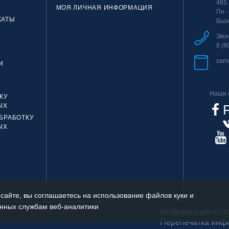
465
МОЯ ЛИЧНАЯ ИНФОРМАЦИЯ
Пн -
КАТЫ
Вых
Зво
8 (8
sam
И
Наши с
КУ
ЫХ
F
БРАБОТКУ
ЫХ
 сайте, вы соглашаетесь на использование файлов куки и
нных службам веб-аналитики
Информация излож
Перепечатка инф