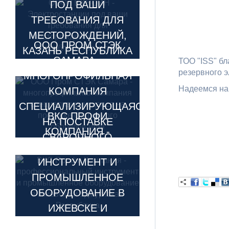
ПОД ВАШИ
ТРЕБОВАНИЯ ДЛЯ
МЕСТОРОЖДЕНИЙ,
ООО ПРОМ СТЭК
КАЗАНЬ РЕСПУБЛИКА
САМАРА -
ТОО "ISS" бл
ТАТАРСТАН
резервного э
МНОГОПРОФИЛЬНАЯ
15.01.2024
Надеемся на
КОМПАНИЯ
СПЕЦИАЛИЗИРУЮЩАЯСЯ
ВКС ПРОФИ
НА ПОСТАВКЕ
КОМПАНИЯ -
СВАРОЧНОГО
ПРОФЕССИОНАЛЬНЫЙ
ОБОРУДОВАНИЯ
ИНСТРУМЕНТ И
24.04.2023
ПРОМЫШЛЕННОЕ
ОБОРУДОВАНИЕ В
ИЖЕВСКЕ И
УДМУРТСКАЯ