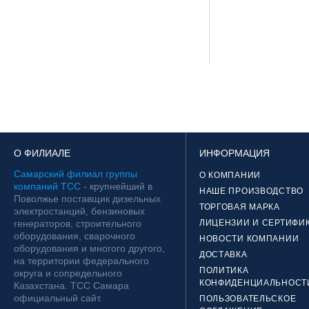
О ФИЛИАЛЕ
ИНФОРМАЦИЯ
Самарский филиал группы
О КОМПАНИИ
компаний ТСС
- крупнейший в
НАШЕ ПРОИЗВОДСТВО
Поволжье поставщик дизельных
ТОРГОВАЯ МАРКА
электростанций, бензиновых
генераторов, строительного
ЛИЦЕНЗИИ И СЕРТИФИ
оборудования, сварочного
НОВОСТИ КОМПАНИИ
оборудования и многого другого,
ДОСТАВКА
на территории федерального
ПОЛИТИКА
округа и сопредельного
КОНФИДЕНЦИАЛЬНОСТ
Казахстана. ТСС Самара
официальный сайт.
ПОЛЬЗОВАТЕЛЬСКОЕ