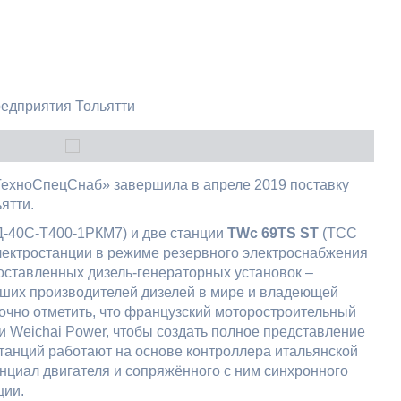
ТехноСпецСнаб» завершила в апреле 2019 поставку
ятти.
-40С-Т400-1РКМ7
) и две станции
TWc 69TS ST
(ТСС
электростанции в режиме резервного электроснабжения
оставленных дизель-генераторных установок –
йших производителей дизелей в мире и владеющей
очно отметить, что французский моторостроительный
ии Weichai Power, чтобы создать полное представление
танций работают на основе контроллера итальянской
енциал двигателя и сопряжённого с ним синхронного
ции.