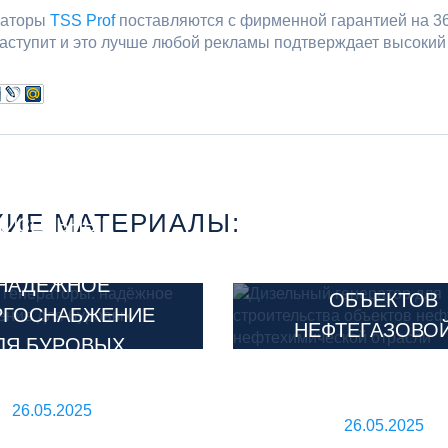
раторы
TSS Prof
поставляются с фирменной гарантией на 36 
аступит и это лучше любой рекламы подтверждает высокий
ДИЗЕЛЬНЫЙ
ИЕ МАТЕРИАЛЫ:
ДИЗЕЛЬНЫЕ
ГЕНЕРАТОР Д
ЕНЕРАТОРЫ:
СТРОИТЕЛЬСТ
НАДЁЖНОЕ
ОБЪЕКТОВ
РГОСНАБЖЕНИЕ
НЕФТЕГАЗОВОЙ
ЛЯ БУРОВЫХ
НЕФТЕХИМИЧЕС
УСТАНОВОК
ОТРАСЛИ
26.05.2025
26.05.2025