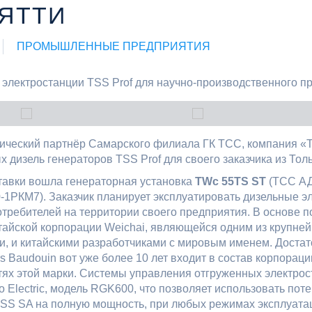
ЯТТИ
ПРОМЫШЛЕННЫЕ ПРЕДПРИЯТИЯ
нический партнёр Самарского филиала ГК ТСС, компания «
х дизель генераторов TSS Prof для своего заказчика из Толь
тавки вошла генераторная установка
TWc 55TS ST
(
ТСС АД
0-1РКМ7
). Заказчик планирует эксплуатировать дизельные 
требителей на территории своего предприятия. В основе п
итайской корпорации Weichai, являющейся одним из крупне
, и китайскими разработчиками с мировым именем. Достат
rs Baudouin вот уже более 10 лет входит в состав корпорац
ях этой марки. Системы управления отгруженных электрос
 Electric, модель RGK600, что позволяет использовать пот
TSS SA на полную мощность, при любых режимах эксплуата