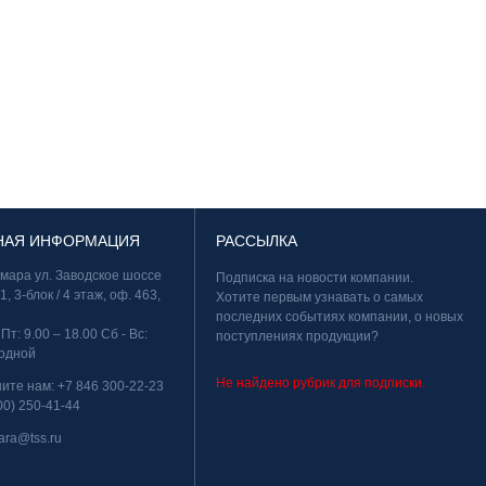
НАЯ ИНФОРМАЦИЯ
РАССЫЛКА
амара ул. Заводское шоссе
Подписка на новости компании.
11, 3-блок / 4 этаж, оф. 463,
Хотите первым узнавать о самых
последних событиях компании, о новых
 Пт: 9.00 – 18.00 Сб - Вс:
поступлениях продукции?
одной
Не найдено рубрик для подписки.
ните нам:
+7 846 300-22-23
00) 250-41-44
ara@tss.ru