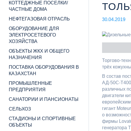
КОТТЕДЖНЫЕ ПОСЕЛКИ/
ТОЛЬ
ЧАСТНЫЕ ДОМА
НЕФТЕГАЗОВАЯ ОТРАСЛЬ
30.04.2019
ОБОРУДОВАНИЕ ДЛЯ
ЭЛЕКТРОСЕТЕВОГО
ХОЗЯЙСТВА
ОБЪЕКТЫ ЖКХ И ОБЩЕГО
НАЗНАЧЕНИЯ
Торгово-тех
трёх кожухны
ПОСТАВКА ОБОРУДОВАНИЯ В
КАЗАХСТАН
В состав пос
АД-50С-Т40
ПРОМЫШЛЕННЫЕ
различных по
ПРЕДПРИЯТИЯ
двигатели к
САНАТОРИИ И ПАНСИОНАТЫ
европейскими
гигант Moteu
СЕЛЬХОЗ
о возможност
СТАДИОНЫ И СПОРТИВНЫЕ
фирмы Lovato
ОБЪЕКТЫ
генератора 