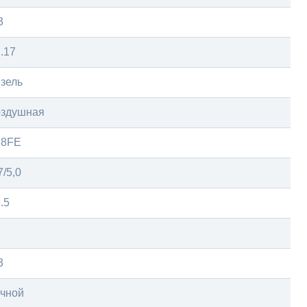
3
.17
зель
оздушная
78FE
7/5,0
.5
3
учной