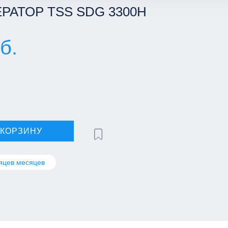
РАТОР TSS SDG 3300H
б.
 КОРЗИНУ
яцев месяцев