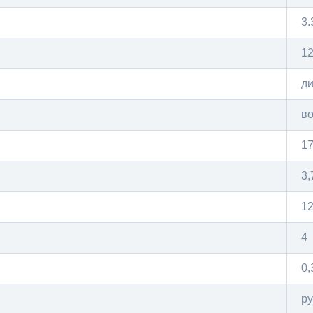
3.
12
ди
в
1
3,
12
4
0,
р