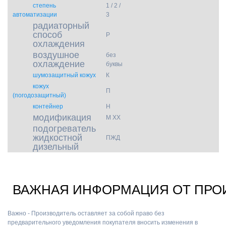
степень
1 / 2 /
автоматизации
3
радиаторный
способ
Р
охлаждения
воздушное
без
охлаждение
буквы
шумозащитный кожух
К
кожух
П
(погодозащитный)
контейнер
Н
модификация
М ХХ
подогреватель
жидкостной
ПЖД
дизельный
ВАЖНАЯ ИНФОРМАЦИЯ ОТ ПРО
Важно - Производитель оставляет за собой право без
предварительного уведомления покупателя вносить изменения в