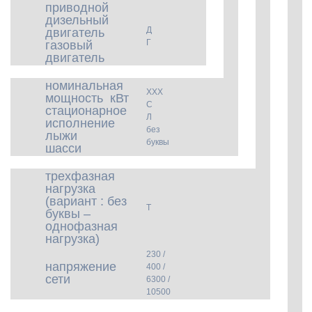
приводной
дизельный
Д
двигатель
Г
газовый
двигатель
номинальная
ХХХ
мощность кВт
С
стационарное
Л
исполнение
без
лыжи
буквы
шасси
трехфазная
нагрузка
(вариант : без
Т
буквы –
однофазная
нагрузка)
230 /
напряжение
400 /
сети
6300 /
10500