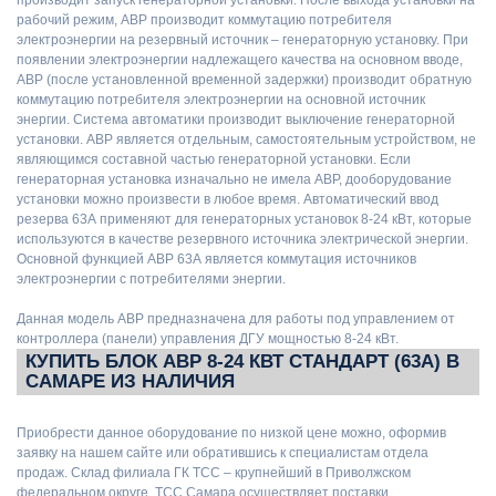
рабочий режим, АВР производит коммутацию потребителя
электроэнергии на резервный источник – генераторную установку. При
появлении электроэнергии надлежащего качества на основном вводе,
АВР (после установленной временной задержки) производит обратную
коммутацию потребителя электроэнергии на основной источник
энергии. Система автоматики производит выключение генераторной
установки. АВР является отдельным, самостоятельным устройством, не
являющимся составной частью генераторной установки. Если
генераторная установка изначально не имела АВР, дооборудование
установки можно произвести в любое время. Автоматический ввод
резерва 63А применяют для генераторных установок 8-24 кВт, которые
используются в качестве резервного источника электрической энергии.
Основной функцией АВР 63А является коммутация источников
электроэнергии с потребителями энергии.
Данная модель АВР предназначена для работы под управлением от
контроллера (панели) управления ДГУ мощностью 8-24 кВт.
КУПИТЬ БЛОК АВР 8-24 КВТ СТАНДАРТ (63А) В
САМАРЕ ИЗ НАЛИЧИЯ
Приобрести данное оборудование по низкой цене можно, оформив
заявку на нашем сайте или обратившись к специалистам отдела
продаж. Склад филиала ГК ТСС – крупнейший в Приволжском
федеральном округе. ТСС Самара осуществляет поставки