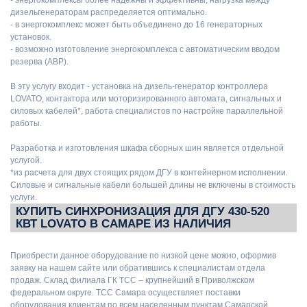
дизельгенераторам распределяется оптимально.
- в энергокомплекс может быть объединено до 16 генераторных
установок.
- возможно изготовление энергокомплекса с автоматическим вводом
резерва (АВР).
В эту услугу входит - установка на дизель-генератор контроллера
LOVATO, контактора или моторизированного автомата, сигнальных и
силовых кабелей*, работа специалистов по настройке параллельной
работы.
Разработка и изготовления шкафа сборных шин является отдельной
услугой.
*из расчета для двух стоящих рядом ДГУ в контейнерном исполнении.
Силовые и сигнальные кабели большей длины не включены в стоимость
услуги.
КУПИТЬ СИНХРОНИЗАЦИЯ ДЛЯ ДГУ 430-520
КВТ LOVATO В САМАРЕ ИЗ НАЛИЧИЯ
Приобрести данное оборудование по низкой цене можно, оформив
заявку на нашем сайте или обратившись к специалистам отдела
продаж. Склад филиала ГК ТСС – крупнейший в Приволжском
федеральном округе. ТСС Самара осуществляет поставки
оборудования клиентам по всем населенным пунктам Самарской