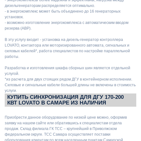
дизельгенераторам распределяется оптимально.
- в энергокомплекс может быть объединено до 16 генераторных
установок.
- возможно изготовление энергокомплекса с автоматическим вводом
резерва (АВР).
В эту услугу входит - установка на дизель-генератор контроллера
LOVATO, контактора или моторизированного автомата, сигнальных и
силовых кабелей*, работа специалистов по настройке параллельной
работы.
Разработка и изготовления шкафа сборных шин является отдельной
услугой.
*из расчета для двух стоящих рядом ДГУ в контейнерном исполнении.
Силовые и сигнальные кабели большей длины не включены в стоимость
услуги.
КУПИТЬ СИНХРОНИЗАЦИЯ ДЛЯ ДГУ 170-200
КВТ LOVATO В САМАРЕ ИЗ НАЛИЧИЯ
Приобрести данное оборудование по низкой цене можно, оформив
заявку на нашем сайте или обратившись к специалистам отдела
продаж. Склад филиала ГК ТСС – крупнейший в Приволжском
федеральном округе. ТСС Самара осуществляет поставки
оборудования клиентам по всем населенным пунктам Самарской