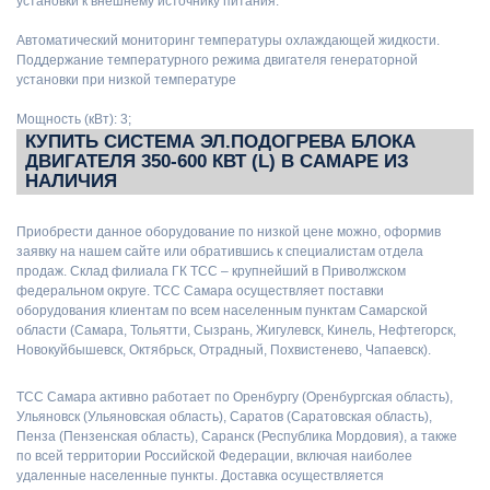
установки к внешнему источнику питания.
Автоматический мониторинг температуры охлаждающей жидкости.
Поддержание температурного режима двигателя генераторной
установки при низкой температуре
Мощность (кВт): 3;
КУПИТЬ СИСТЕМА ЭЛ.ПОДОГРЕВА БЛОКА
ДВИГАТЕЛЯ 350-600 КВТ (L) В САМАРЕ ИЗ
НАЛИЧИЯ
Приобрести данное оборудование по низкой цене можно, оформив
заявку на нашем сайте или обратившись к специалистам отдела
продаж. Склад филиала ГК ТСС – крупнейший в Приволжском
федеральном округе. ТСС Самара осуществляет поставки
оборудования клиентам по всем населенным пунктам Самарской
области (Самара, Тольятти, Сызрань, Жигулевск, Кинель, Нефтегорск,
Новокуйбышевск, Октябрьск, Отрадный, Похвистенево, Чапаевск).
ТСС Самара активно работает по Оренбургу (Оренбургская область),
Ульяновск (Ульяновская область), Саратов (Саратовская область),
Пенза (Пензенская область), Саранск (Республика Мордовия), а также
по всей территории Российской Федерации, включая наиболее
удаленные населенные пункты. Доставка осуществляется