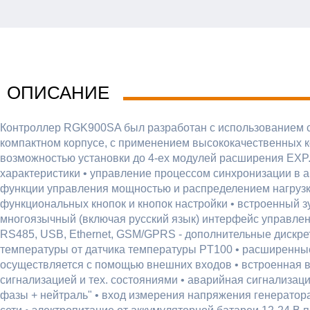
ОПИСАНИЕ
Контроллер RGK900SA был разработан с использованием с
компактном корпусе, с применением высококачественных 
возможностью установки до 4-ех модулей расширения EXP.
характеристики • управление процессом синхронизации в 
функции управления мощностью и распределением нагрузки 
функциональных кнопок и кнопок настройки • встроенный з
многоязычный (включая русский язык) интерфейс управле
RS485, USB, Ethernet, GSM/GPRS - дополнительные дискре
температуры от датчика температуры PT100 • расширенны
осуществляется с помощью внешних входов • встроенная в
сигнализацией и тех. состояниями • аварийная сигнализа
фазы + нейтраль" • вход измерения напряжения генератора 