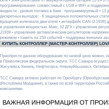
сети • электропитание от аккумуляторной батареи 12-24 В
программирования, совместимый с USB и WiFi и поддержко
жидкости - уровня топлива в баке - программируемый • 13 
дискретных выходов: - 6 защищенных положительных статич
вращения коленвала двигателя • интерфейс CAN (J.1939) 
и управления мощностью. Макс. 32 ДГУ • управление регу
J1939 • управление автоматическим регулятором напряже
режимом • память на 250 событий • поддержка внешних ав
КУПИТЬ КОНТРОЛЛЕР (МАСТЕР-КОНТРОЛЛЕР) LOV
Приобрести данное оборудование по низкой цене можно, о
в Приволжском федеральном округе. ТСС Самара осуществ
Жигулевск, Кинель, Нефтегорск, Новокуйбышевск, Октябрьс
ТСС Самара активно работает по Оренбургу (Оренбургская о
(Республика Мордовия), а также по всей территории Росс
компаниями.
ВАЖНАЯ ИНФОРМАЦИЯ ОТ ПРОИ