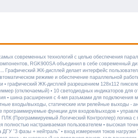
амых современных технологий с целью обеспечения парал
компонентов, RGK900SA объединил в себе современный диз
... Графический ЖК-дисплей делает интерфейс пользовате
автоматическом режиме и обеспечение параллельной работ
• графический ЖК-дисплей разрешением 128x112 пикселей, 
уммер (отключаемый) • 10 светодиодных индикаторов для о
ния • шина расширения с 4-мя разъмами для подключения 
тные входы/выходы, статические или релейные выходы - а
е программируемые функции для входов/выходов • управл
 ПЛК (Программируемый Логический Контроллер) логика с 
ция полностью настраиваемая пользователем • высокая точ
ДГУ "3 фазы + нейтраль" • вход измерения токов нагрузки 