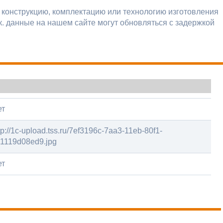
 конструкцию, комплектацию или технологию изготовления
к. данные на нашем сайте могут обновляться с задержкой
ет
tp://1c-upload.tss.ru/7ef3196c-7aa3-11eb-80f1-
1119d08ed9.jpg
ет