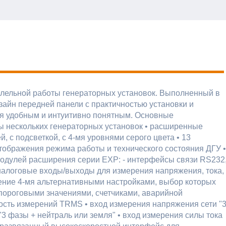
лельной работы генераторных установок. Выполненный в
айн передней панели с практичностью установки и
ля удобным и интуитивно понятным. Основные
ы нескольких генераторных установок • расширенные
с подсветкой, с 4-мя уровнями серого цвета • 13
тображения режима работы и технического состояния ДГУ •
модулей расширения серии EXP: - интерфейсы связи RS232
налоговые входы/выходы для измерения напряжения, тока,
ение 4-мя альтернативными настройками, выбор которых
пороговыми значениями, счетчиками, аварийной
ность измерений TRMS • вход измерения напряжения сети "
"3 фазы + нейтраль или земля" • вход измерения силы тока