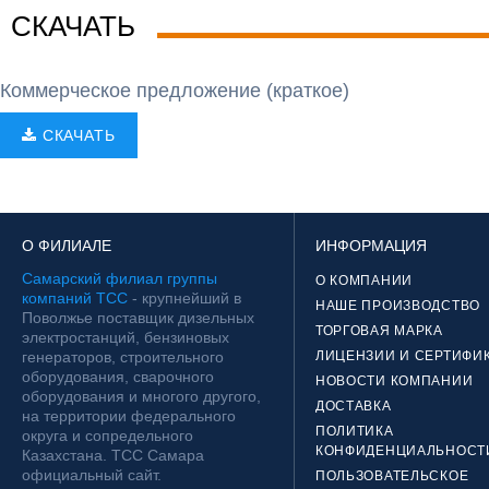
СКАЧАТЬ
Коммерческое предложение (краткое)
СКАЧАТЬ
О ФИЛИАЛЕ
ИНФОРМАЦИЯ
Самарский филиал группы
О КОМПАНИИ
компаний ТСС
- крупнейший в
НАШЕ ПРОИЗВОДСТВО
Поволжье поставщик дизельных
ТОРГОВАЯ МАРКА
электростанций, бензиновых
генераторов, строительного
ЛИЦЕНЗИИ И СЕРТИФИ
оборудования, сварочного
НОВОСТИ КОМПАНИИ
оборудования и многого другого,
ДОСТАВКА
на территории федерального
ПОЛИТИКА
округа и сопредельного
КОНФИДЕНЦИАЛЬНОСТ
Казахстана. ТСС Самара
официальный сайт.
ПОЛЬЗОВАТЕЛЬСКОЕ