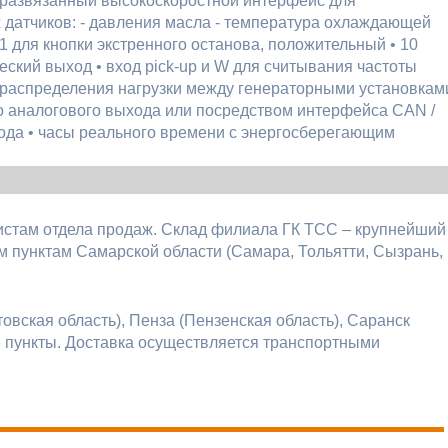
ки развязанный высокоскоростной интерфейс для
 датчиков: - давления масла - температура охлаждающей
1 для кнопки экстренного останова, положительный • 10
ский выход • вход pick-up и W для считывания частоты
 распределения нагрузки между генераторными установкам
о аналогового выхода или посредством интерфейса CAN /
ода • часы реального времени с энергосберегающим
истам отдела продаж. Склад филиала ГК ТСС – крупнейший
 пунктам Самарской области (Самара, Тольятти, Сызрань,
овская область), Пенза (Пензенская область), Саранск
е пункты. Доставка осуществляется транспортными