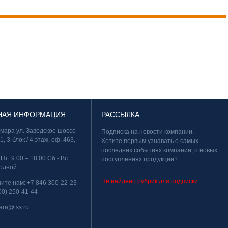
НАЯ ИНФОРМАЦИЯ
РАССЫЛКА
амара ул. Заводское шоссе
Подписка на новости компании.
11, 3-блок / 4 этаж, оф. 463,
Хотите первым узнавать о самых
последних событиях компании, о новых
 Пт: 9.00 – 18.00 Сб - Вс:
поступлениях продукции?
одной
Не найдено рубрик для подписки.
ните нам:
+7 846 300-22-23
00) 250-41-44
ara@tss.ru