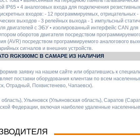
 пост. тока • вынесенный на переднюю панель гальваничес
й IP65 • 4 аналоговых входа для подключения резистивных
дискретных входов: - 12 программируемых, отрицательных - 
еских выходов - 3 релейных выхода - 1 импульсный статиче
для двигателей с ЭБУ • изолированный интерфейс CAN для
лятором оборотов двигателя посредством программируемог
ния (AVR) посредством программируемого аналогового вых
арийных сигналов и внешних устройств.
ATO RGK900MC В САМАРЕ ИЗ НАЛИЧИЯ
формив заявку на нашем сайте или обратившись к специал
ляет поставки оборудования клиентам по всем населенным
к, Отрадный, Похвистенево, Чапаевск).
бласть), Ульяновск (Ульяновская область), Саратов (Сарат
ийской Федерации, включая наиболее удаленные населенны
ЗВОДИТЕЛЯ