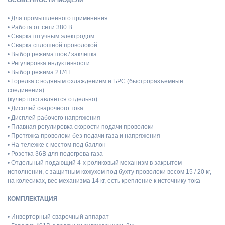
• Для промышленного применения
• Работа от сети 380 В
• Сварка штучным электродом
• Сварка сплошной проволокой
• Выбор режима шов / заклепка
• Регулировка индуктивности
• Выбор режима 2Т/4Т
• Горелка с водяным охлаждением и БРС (быстроразъемные
соединения)
(кулер поставляется отдельно)
• Дисплей сварочного тока
• Дисплей рабочего напряжения
• Плавная регулировка скорости подачи проволоки
• Протяжка проволоки без подачи газа и напряжения
• На тележке с местом под баллон
• Розетка 36В для подогрева газа
• Отдельный подающий 4-х роликовый механизм в закрытом
исполнении, с защитным кожухом под бухту проволоки весом 15 / 20 кг,
на колесиках, вес механизма 14 кг, есть крепление к источнику тока
КОМПЛЕКТАЦИЯ
• Инверторный сварочный аппарат