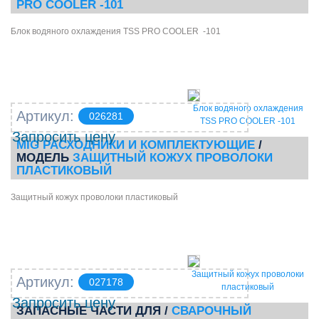
PRO COOLER -101
Блок водяного охлаждения TSS PRO COOLER -101
Блок водяного охлаждения
Артикул:
026281
TSS PRO COOLER -101
Запросить цену
MIG РАСХОДНИКИ И КОМПЛЕКТУЮЩИЕ
/
МОДЕЛЬ
ЗАЩИТНЫЙ КОЖУХ ПРОВОЛОКИ
ПЛАСТИКОВЫЙ
Защитный кожух проволоки пластиковый
Защитный кожух проволоки
Артикул:
027178
пластиковый
Запросить цену
ЗАПАСНЫЕ ЧАСТИ ДЛЯ
/
СВАРОЧНЫЙ