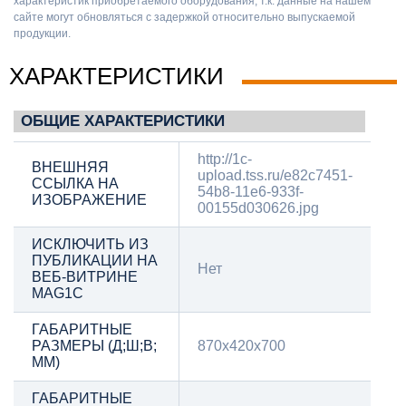
характеристик приобретаемого оборудования, т.к. данные на нашем
сайте могут обновляться с задержкой относительно выпускаемой
продукции.
ХАРАКТЕРИСТИКИ
ОБЩИЕ ХАРАКТЕРИСТИКИ
http://1c-
ВНЕШНЯЯ
upload.tss.ru/e82c7451-
ССЫЛКА НА
54b8-11e6-933f-
ИЗОБРАЖЕНИЕ
00155d030626.jpg
ИСКЛЮЧИТЬ ИЗ
ПУБЛИКАЦИИ НА
Нет
ВЕБ-ВИТРИНЕ
MAG1C
ГАБАРИТНЫЕ
РАЗМЕРЫ (Д;Ш;В;
870х420х700
ММ)
ГАБАРИТНЫЕ