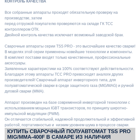
КОНТРОЛЬ КАЧЕСТВА
Все собранные аппараты проходят обязательную проверку на
производстве, затем
перед отгрузкой покупателю проверяются на складе ГК ТСС
контроллером ОТК.
Двойной контроль качества исключает возможный заводской брак.
Сварочные аппараты серии TSS PRO - это высочайшее качество сварки!
В моделях этой серии применены новейшие технологии и компоненты.
В комплект поставки входят только качественные, профессиональные
аксессуары.
Заявленные характеристики на 100% соответствуют действительности.
Благодаря этому аппараты ТСС PRO превосходят аналоги других
производителей! Сварочный аппарат инверторного типа, для
полуавтоматической сварки в среде защитного газа (MIG/MAG) и ручной
дуговой сварки (ММА).
Аппарат произведен на базе современной инверторной технологии c
использованием мощных IGBT транзисторов, по принципу широтно-
импульсной модуляции (PWM).
Он отличается стабильной, надежной продолжительной и эффективной
работой, портативностью и низким уровнем шума в процессе сварки.
КУПИТЬ СВАРОЧНЫЙ ПОЛУАВТОМАТ TSS PRO
MIG/MMA-400F В САМАРЕ ИЗ НАЛИЧИЯ