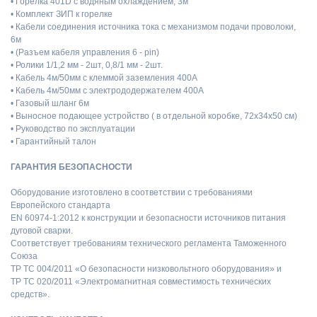
• Горелка 401D с водяным охлаждением, 3м
• Комплект ЗИП к горелке
• Кабели соединения источника тока с механизмом подачи проволоки,
6м
• (Разъем кабеля управления 6 - pin)
• Ролики 1/1,2 мм - 2шт, 0,8/1 мм - 2шт.
• Кабель 4м/50мм с клеммой заземления 400А
• Кабель 4м/50мм с электрододержателем 400А
• Газовый шланг 6м
• Выносное подающее устройство ( в отдельной коробке, 72х34х50 см)
• Руководство по эксплуатации
• Гарантийный талон
ГАРАНТИЯ БЕЗОПАСНОСТИ
Оборудование изготовлено в соответствии с требованиями
Европейского стандарта
EN 60974-1:2012 к конструкции и безопасности источников питания
дуговой сварки.
Соответствует требованиям технического регламента Таможенного
Союза
ТР ТС 004/2011 «О безопасности низковольтного оборудования» и
ТР ТС 020/2011 «Электромагнитная совместимость технических
средств».