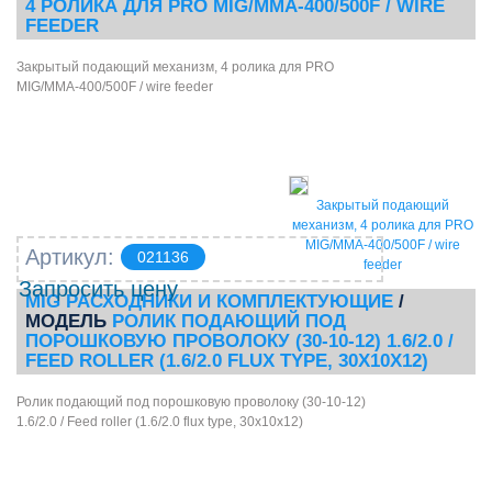
4 РОЛИКА ДЛЯ PRO MIG/MMA-400/500F / WIRE
FEEDER
Закрытый подающий механизм, 4 ролика для PRO
MIG/MMA-400/500F / wire feeder
Закрытый подающий
механизм, 4 ролика для PRO
MIG/MMA-400/500F / wire
Артикул:
021136
feeder
Запросить цену
MIG РАСХОДНИКИ И КОМПЛЕКТУЮЩИЕ
/
МОДЕЛЬ
РОЛИК ПОДАЮЩИЙ ПОД
ПОРОШКОВУЮ ПРОВОЛОКУ (30-10-12) 1.6/2.0 /
FEED ROLLER (1.6/2.0 FLUX TYPE, 30Х10Х12)
Ролик подающий под порошковую проволоку (30-10-12)
1.6/2.0 / Feed roller (1.6/2.0 flux type, 30х10х12)