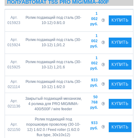
ПОЛУАВТОМАТ TSS PRO MIG/MMA-400F
1
Арт.
Ролик подающий под сталь (30-
002
КУПИТЬ
015923
10-12) 0.8/1.0
руб.
1
Арт.
Ролик подающий под сталь (30-
002
КУПИТЬ
015924
10-12) 1,0/1.2
руб.
1
Арт.
Ролик подающий под сталь (30-
002
КУПИТЬ
015925
10-12) 1,2/1.6
руб.
933
Арт.
Ролик подающий под сталь (30-
КУПИТЬ
руб.
021114
10-12) 1.6/2.0
50
Закрытый подающий механизм,
Арт.
768
КУПИТЬ
4 ролика для PRO MIG/MMA-
021136
руб.
400/500F / wire feeder
Ролик подающий под
933
Арт.
порошковую проволоку (30-10-
КУПИТЬ
руб.
021150
12) 1.6/2.0 / Feed roller (1.6/2.0
flux type, 30х10х12)