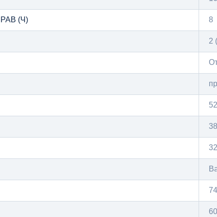
АВ (Ч)
8
2 
О
п
52
3
3
B
7
60