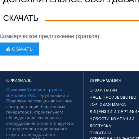
СКАЧАТЬ
Коммерческое предложение (краткое)
СКАЧАТЬ
О ФИЛИАЛЕ
ИНФОРМАЦИЯ
Самарский филиал группы
О КОМПАНИИ
компаний ТСС
- крупнейший в
НАШЕ ПРОИЗВОДСТВО
Поволжье поставщик дизельных
ТОРГОВАЯ МАРКА
электростанций, бензиновых
генераторов, строительного
ЛИЦЕНЗИИ И СЕРТИФИ
оборудования, сварочного
НОВОСТИ КОМПАНИИ
оборудования и многого другого,
ДОСТАВКА
на территории федерального
ПОЛИТИКА
округа и сопредельного
КОНФИДЕНЦИАЛЬНОСТ