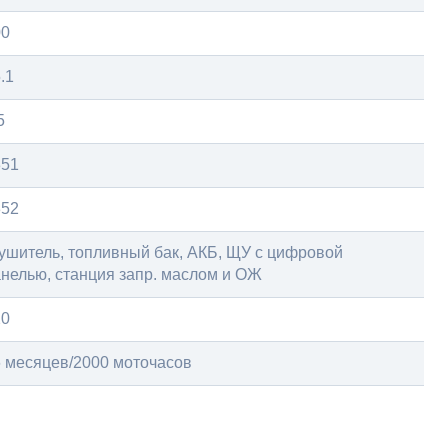
00
.1
5
351
352
ушитель, топливный бак, АКБ, ЩУ с цифровой
нелью, станция запр. маслом и ОЖ
20
 месяцев/2000 моточасов