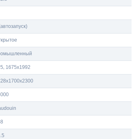
(автозапуск)
ткрытое
ромышленный
5, 1675х1992
828x1700x2300
2000
audouin
48
.5