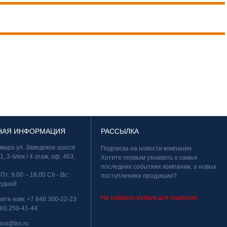
НАЯ ИНФОРМАЦИЯ
РАССЫЛКА
амара ул. Заводское шоссе
Подписка на новости компании.
11, 3-блок / 4 этаж, оф. 463,
Хотите первым узнавать о самых
последних событиях компании, о новых
 Пт: 9.00 – 18.00 Сб - Вс:
поступлениях продукции?
одной
Не найдено рубрик для подписки.
ните нам:
+7 846 300-22-23
00) 250-41-44
ara@tss.ru