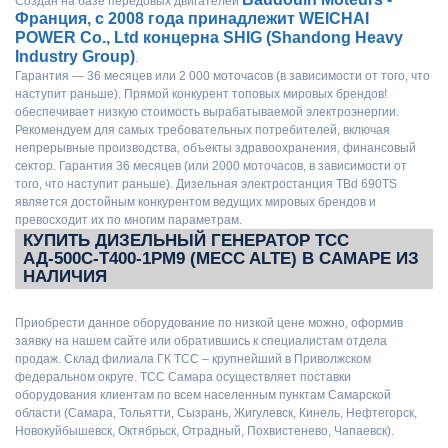
Создан на базе передовых двигателей
Франция, с 2008 года принадлежит WEICHAI
POWER Co., Ltd концерна SHIG (Shandong Heavy
Industry Group)
.
Гарантия — 36 месяцев или 2 000 моточасов (в зависимости от того, что
наступит раньше). Прямой конкурент топовых мировых брендов!
обеспечивает низкую стоимость вырабатываемой электроэнергии.
Рекомендуем для самых требовательных потребителей, включая
непрерывные производства, объекты здравоохранения, финансовый
сектор. Гарантия 36 месяцев (или 2000 моточасов, в зависимости от
того, что наступит раньше). Дизельная электростанция TBd 690TS
является достойным конкурентом ведущих мировых брендов и
превосходит их по многим параметрам.
КУПИТЬ ДИЗЕЛЬНЫЙ ГЕНЕРАТОР ТСС
АД-500С-Т400-1РМ9 (MECC ALTE) В САМАРЕ ИЗ
НАЛИЧИЯ
Приобрести данное оборудование по низкой цене можно, оформив
заявку на нашем сайте или обратившись к специалистам отдела
продаж. Склад филиала ГК ТСС – крупнейший в Приволжском
федеральном округе. ТСС Самара осуществляет поставки
оборудования клиентам по всем населенным пунктам Самарской
области (Самара, Тольятти, Сызрань, Жигулевск, Кинель, Нефтегорск,
Новокуйбышевск, Октябрьск, Отрадный, Похвистенево, Чапаевск).