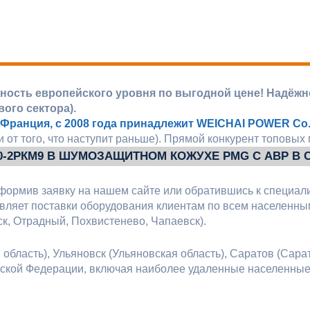
жность европейского уровня по выгодной цене! Надёж
ого сектора).
 Франция, с 2008 года принадлежит WEICHAI POWER Co.,
 от того, что наступит раньше). Прямой конкурент топовых
00-2РКМ9 В ШУМОЗАЩИТНОМ КОЖУХЕ PMG С АВР В
формив заявку на нашем сайте или обратившись к специал
ляет поставки оборудования клиентам по всем населенным
к, Отрадный, Похвистенево, Чапаевск).
бласть), Ульяновск (Ульяновская область), Саратов (Сарат
ийской Федерации, включая наиболее удаленные населенны