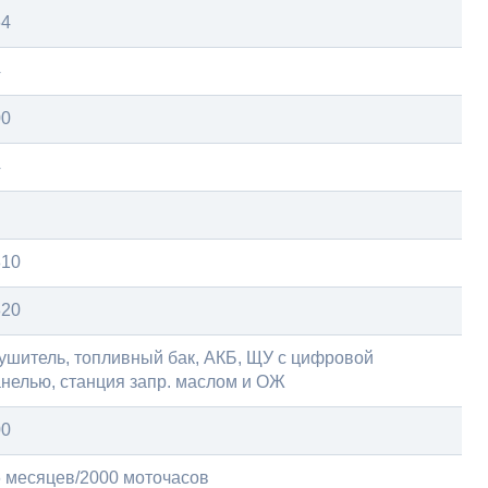
64
4
00
4
810
820
ушитель, топливный бак, АКБ, ЩУ с цифровой
нелью, станция запр. маслом и ОЖ
00
 месяцев/2000 моточасов