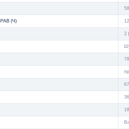
58
АВ (Ч)
12
2 
Ш
7
п
67
3
1
B