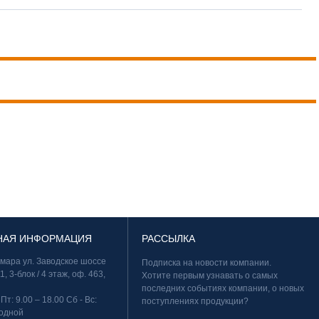
НАЯ ИНФОРМАЦИЯ
РАССЫЛКА
амара ул. Заводское шоссе
Подписка на новости компании.
11, 3-блок / 4 этаж, оф. 463,
Хотите первым узнавать о самых
последних событиях компании, о новых
 Пт: 9.00 – 18.00 Сб - Вс:
поступлениях продукции?
одной