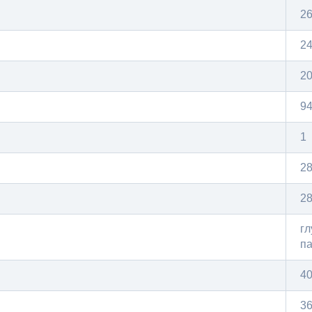
2
2
2
9
1
2
2
гл
па
4
36