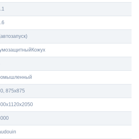
.1
.6
(автозапуск)
умозащитныйКожух
8
ромышленный
0, 875х875
600x1120x2050
8000
audouin