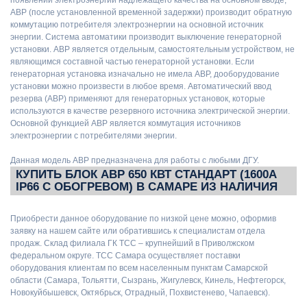
АВР (после установленной временной задержки) производит обратную
коммутацию потребителя электроэнергии на основной источник
энергии. Система автоматики производит выключение генераторной
установки. АВР является отдельным, самостоятельным устройством, не
являющимся составной частью генераторной установки. Если
генераторная установка изначально не имела АВР, дооборудование
установки можно произвести в любое время. Автоматический ввод
резерва (АВР) применяют для генераторных установок, которые
используются в качестве резервного источника электрической энергии.
Основной функцией АВР является коммутация источников
электроэнергии с потребителями энергии.
Данная модель АВР предназначена для работы с любыми ДГУ.
КУПИТЬ БЛОК АВР 650 КВТ СТАНДАРТ (1600А
IP66 С ОБОГРЕВОМ) В САМАРЕ ИЗ НАЛИЧИЯ
Приобрести данное оборудование по низкой цене можно, оформив
заявку на нашем сайте или обратившись к специалистам отдела
продаж. Склад филиала ГК ТСС – крупнейший в Приволжском
федеральном округе. ТСС Самара осуществляет поставки
оборудования клиентам по всем населенным пунктам Самарской
области (Самара, Тольятти, Сызрань, Жигулевск, Кинель, Нефтегорск,
Новокуйбышевск, Октябрьск, Отрадный, Похвистенево, Чапаевск).