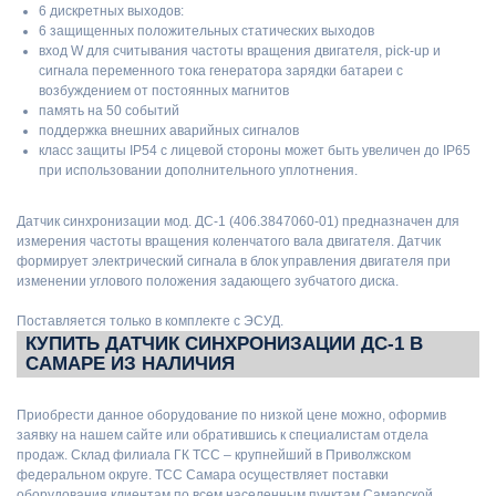
6 дискретных выходов:
6 защищенных положительных статических выходов
вход W для считывания частоты вращения двигателя, pick-up и
сигнала переменного тока генератора зарядки батареи с
возбуждением от постоянных магнитов
память на 50 событий
поддержка внешних аварийных сигналов
класс защиты IP54 с лицевой стороны может быть увеличен до IP65
при использовании дополнительного уплотнения.
Датчик синхронизации мод. ДС-1 (406.3847060-01) предназначен для
измерения частоты вращения коленчатого вала двигателя. Датчик
формирует электрический сигнала в блок управления двигателя при
изменении углового положения задающего зубчатого диска.
Поставляется только в комплекте с ЭСУД.
КУПИТЬ ДАТЧИК СИНХРОНИЗАЦИИ ДС-1 В
САМАРЕ ИЗ НАЛИЧИЯ
Приобрести данное оборудование по низкой цене можно, оформив
заявку на нашем сайте или обратившись к специалистам отдела
продаж. Склад филиала ГК ТСС – крупнейший в Приволжском
федеральном округе. ТСС Самара осуществляет поставки
оборудования клиентам по всем населенным пунктам Самарской