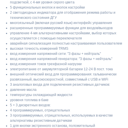
подсветкой, с 4-мя уровня серого цвета
5 функциональных кнопок и кнопок настройки
2 светодиодных индикатора для отображения режима работы и
технического состояния ДГУ
многоязычный (включая русский язык) интерфейс управления
расширенные программируемые функции для входов/выходов
управление 4-мя альтернативными настройками, выбор которых
осуществляется с помощью переключателя
аварийная сигнализация полностью настраиваемая пользователем
высокая точность измерений TRMS
вход измерения напряжений сети: "3 фазы + нейтраль"
вход измерения напряжений генератора: "3 фазы + нейтраль"
вход измерения токов трехфазной нагрузки
электропитание от аккумуляторной батареи 12-24 В пост. тока
внешний оптический вход для программирования: гальванически
развязанный, высокоскоростной, совместимый с USB и WiFi
3 аналоговых входа для подключения резистивных датчиков:
давление масла
температуры охлаждающей жидкости
уровеня топлива в баке
5 + 3 дискретных входов:
4 программируемых, отрицательных
3 программируемых, отрицательных, используемых в качестве
альтернативы резистивным датчикам
1 для кнопки экстренного останова, положительный