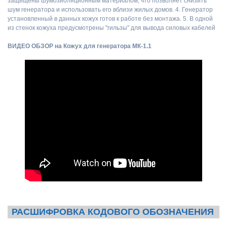
защищены шумозиоляционным материалом, что позволяет снизить
шум генератора и использовать его вблизи жилых домов. 4. Генератор
установленный в данных кожух готов к работе без монтажа. 5. В одной
из стенок кожуха предусмотрены "гильзы" для вывода силовых кабелей
ВИДЕО ОБЗОР на Кожух для генератора МК-1.1
РАСШИФРОВКА КОДОВОГО ОБОЗНАЧЕНИЯ