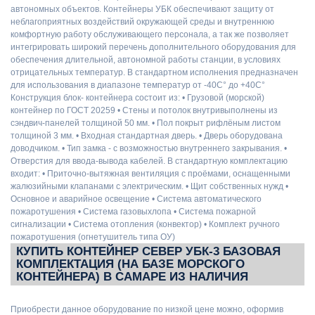
автономных объектов. Контейнеры УБК обеспечивают защиту от
неблагоприятных воздействий окружающей среды и внутреннюю
комфортную работу обслуживающего персонала, а так же позволяет
интегрировать широкий перечень дополнительного оборудования для
обеспечения длительной, автономной работы станции, в условиях
отрицательных температур. В стандартном исполнения предназначен
для использования в диапазоне температур от -40С° до +40С°
Конструкция блок- контейнера состоит из: • Грузовой (морской)
контейнер по ГОСТ 20259 • Стены и потолок внутривыполнены из
сэндвич-панелей толщиной 50 мм. • Пол покрыт рифлёным листом
толщиной 3 мм. • Входная стандартная дверь. • Дверь оборудована
доводчиком. • Тип замка - с возможностью внутреннего закрывания. •
Отверстия для ввода-вывода кабелей. В стандартную комплектацию
входит: • Приточно-вытяжная вентиляция с проёмами, оснащенными
жалюзийными клапанами с электрическим. • Щит собственных нужд •
Основное и аварийное освещение • Система автоматического
пожаротушения • Система газовыхлопа • Система пожарной
сигнализации • Система отопления (конвектор) • Комплект ручного
пожаротушения (огнетушитель типа ОУ)
КУПИТЬ КОНТЕЙНЕР СЕВЕР УБК-3 БАЗОВАЯ
КОМПЛЕКТАЦИЯ (НА БАЗЕ МОРСКОГО
КОНТЕЙНЕРА) В САМАРЕ ИЗ НАЛИЧИЯ
Приобрести данное оборудование по низкой цене можно, оформив