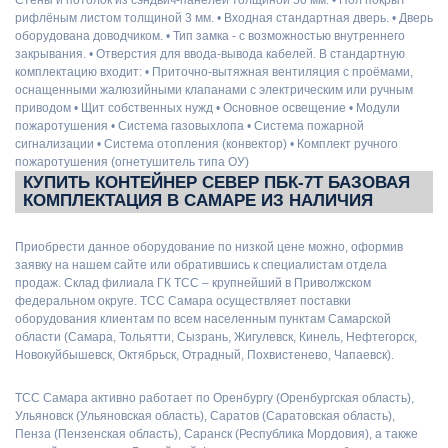
рифлёным листом толщиной 3 мм. • Входная стандартная дверь. • Дверь
оборудована доводчиком. • Тип замка - с возможностью внутреннего
закрывания. • Отверстия для ввода-вывода кабелей. В стандартную
комплектацию входит: • Приточно-вытяжная вентиляция с проёмами,
оснащенными жалюзийными клапанами с электрическим или ручным
приводом • Щит собственных нужд • Основное освещение • Модули
пожаротушения • Система газовыхлопа • Система пожарной
сигнализации • Система отопления (конвектор) • Комплект ручного
пожаротушения (огнетушитель типа ОУ)
КУПИТЬ КОНТЕЙНЕР СЕВЕР ПБК-7Т БАЗОВАЯ
КОМПЛЕКТАЦИЯ В САМАРЕ ИЗ НАЛИЧИЯ
Приобрести данное оборудование по низкой цене можно, оформив
заявку на нашем сайте или обратившись к специалистам отдела
продаж. Склад филиала ГК ТСС – крупнейший в Приволжском
федеральном округе. ТСС Самара осуществляет поставки
оборудования клиентам по всем населенным пунктам Самарской
области (Самара, Тольятти, Сызрань, Жигулевск, Кинель, Нефтегорск,
Новокуйбышевск, Октябрьск, Отрадный, Похвистенево, Чапаевск).
ТСС Самара активно работает по Оренбургу (Оренбургская область),
Ульяновск (Ульяновская область), Саратов (Саратовская область),
Пенза (Пензенская область), Саранск (Республика Мордовия), а также