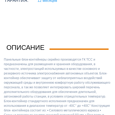
ГАРАНТИЯ:
12 месяцев
ОПИСАНИЕ
Панельные блок-контейнеры серийно производятся ГК ТСС и
предназначены для размещения и хранения оборудования, в
частности, электростанций используемых в качестве основного и
резервного источника электроснабжения автономных объектов. Блок-
контейнер обеспечивает защиту от неблагоприятных воздействий
окружающей среды и внутреннюю комфортную работу обслуживающего
персонала, а так же позволяет интегрировать широкий перечень
дополнительного оборудования для обеспечения длительной,
автономной работы станции, в условиях отрицательных температур.
Блок-контейнер стандартного исполнения предназначен для
использования в диапазоне температур от -40С° до +40С° Конструкция
блок- контейнера состоит из: • Силового металлического каркаса •
Стены и потолок из сэндвич-панелей толщиной 50 мм. • Пол покрыт